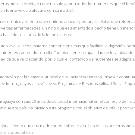
eros meses de vida, ya que no solo aporta todos los nutrientes que el bebé
un fuerte vínculo afectivo con su madre”.
 es el único alimento que contiene anticuerpos, unas células que refuerza
diversas enfermedades: un niño que es alimentado a pecho tiene un menor
a base de sustitutos de la leche materna.
 fluido vivo, la leche materna contiene enzimas que facilitan la digestión, p
utrientes contenidos en ella. También tiene la capacidad de ir cambiando
edida que va creciendo, por lo cual el contenido de nutrientes se adapta a
moración por la Semana Mundial de la Lactancia Materna, Proexur continúa
 de los uruguayos a través de su Programa de Responsabilidad Social Emp
uaya con casi 20 años de actividad internacional en el comercio de frutas 
nuestro país, ha iniciado este programa con el objetivo de influir positiva
ejor alimento que una madre puede ofrecer a su hijo en sus primeros mese
bre sus beneficios.