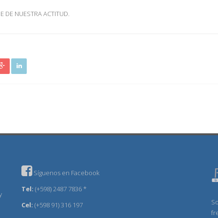
E DE NUESTRA ACTITUD.
Síguenos en Facebook
Tel:
(+598) 2487 7836 *
y
So
Cel:
(+598 91) 316 197
fr