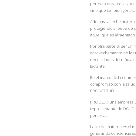
perfecto durante los prim
sino que también genera 
Además, la leche materna
protegiendo al bebé de 
aquel que es alimentado 
Por otra parte, al ser un
aprovechamiento de los n
necesidades del niño a m
lactante.
En el marco de la conme
compromiso con la salud
PROACTITUD.
PROEXUR, una empresa urug
representante de DOLE en 
personas.
La leche materna es el m
generando conciencia so