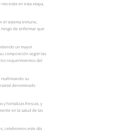
 necesita en esta etapa,
n el sistema inmune,
 riesgo de enfermar que
ermitiendo un mayor
 su composición según las
 los requerimientos del
 reafirmando su
resarial denominado
y hortalizas frescas, y
mente en la salud de las
s, celebremos este día