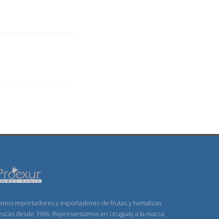
mos importadores y exportadores de frutas y hortalizas
escas desde 1996. Representamos en Uruguay a la marca