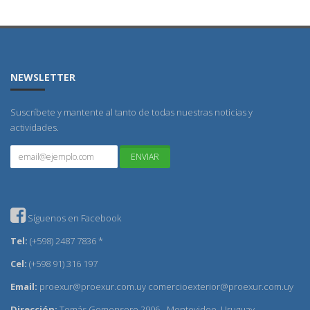
NEWSLETTER
Suscríbete y mantente al tanto de todas nuestras noticias y
actividades.
Síguenos en Facebook
Tel:
(+598) 2487 7836 *
Cel:
(+598 91) 316 197
Email:
proexur@proexur.com.uy
comercioexterior@proexur.com.uy
Dirección:
Tomás Gomensoro 2906 - Montevideo, Uruguay