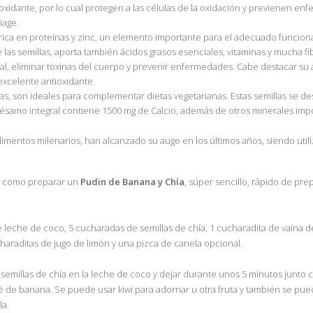
ioxidante, por lo cual protegen a las células de la oxidación y previenen 
iage.
 rica en proteínas y zinc, un elemento importante para el adecuado funcio
las semillas, aporta también ácidos grasos esenciales, vitaminas y mucha fi
tinal, eliminar toxinas del cuerpo y prevenir enfermedades. Cabe destacar su 
 excelente antioxidante.
as, son ideales para complementar dietas vegetarianas. Estas semillas se de
e sésamo integral contiene 1500 mg de Calcio, además de otros minerales imp
 alimentos milenarios, han alcanzado su auge en los últimos años, siendo uti
o como preparar un
Pudin de Banana y Chía
, súper sencillo, rápido de pre
 leche de coco, 5 cucharadas de semillas de chía, 1 cucharadita de vaina de 
haraditas de jugo de limón y una pizca de canela opcional.
 semillas de chía en la leche de coco y dejar durante unos 5 minutos junto co
é de banana. Se puede usar kiwi para adornar u otra fruta y también se pu
la.