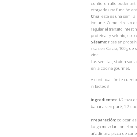
confieren alto poder ant
otorgarle una función ant
Chía:
esta es una semilla
inmune. Como el resto de 
regular el tránsito intes
proteínas y selenio, otro
Sésamo:
ricas en proteín
ricas en Calcio, 100 g d
zinc.
Las semillas, si bien son
en la cocina gourmet.
A continuación te cuent
ni lácteos!
Ingredientes:
1/2 taza de
bananas en puré, 1-2 cuc
Preparación:
colocar las
luego mezclar con el pur
añadir una pizca de cane