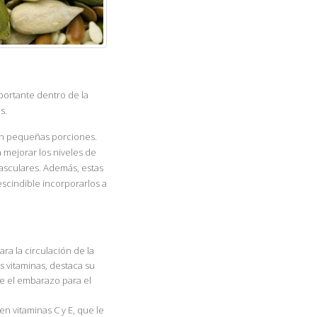
portante dentro de la
s.
 en pequeñas porciones.
 mejorar los niveles de
asculares. Además, estas
escindible incorporarlos a
ra la circulación de la
s vitaminas, destaca su
te el embarazo para el
n vitaminas C y E, que le