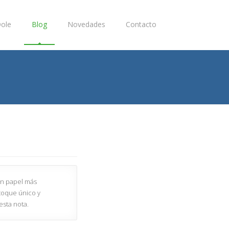
ole
Blog
Novedades
Contacto
 un papel más
 toque único y
esta nota.