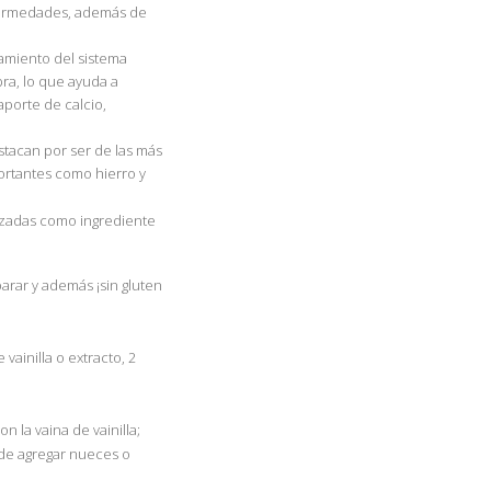
enfermedades, además de
namiento del sistema
bra, lo que ayuda a
aporte de calcio,
stacan por ser de las más
ortantes como hierro y
lizadas como ingrediente
parar y además ¡sin gluten
vainilla o extracto, 2
n la vaina de vainilla;
ede agregar nueces o