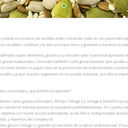
 y ¡hasta en postres!, las semillas están cobrando cada vez un papel más im
on versátiles, nutritivas y le dan un toque único y gourmet a nuestras receta
ideradas súper alimentos, gracias a su elevado valor nutricional aportado
e grasas insaturadas, conocidas también como grasas buenas, que ayudan a
or lo tanto tienen un papel clave en la prevención de enfermedades cardiov
nciales, ya que nuestro organismo no los puede sintetizar, por ello es impr
 más consumidas y que beneficios aportan?
ienen varias grasas esenciales, del tipo Omega 3 y Omega 6, beneficiosas pa
el colesterol. Además poseen propiedades antiinflamatorias. En cuanto a la
 vitamina con fuerte acción antioxidante, ácido fólico, indispensable duran
ebe, y vitaminas del complejo B.
dos grasos Omega 3 y grandes protectoras de la salud cardiovascular. Posee