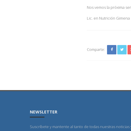
Nos vemos la próxima s
Lic. en Nutrición Gimen
Comparte:
NEWSLETTER
Suscríbete y mantente al tanto de todas nuestras noticias 