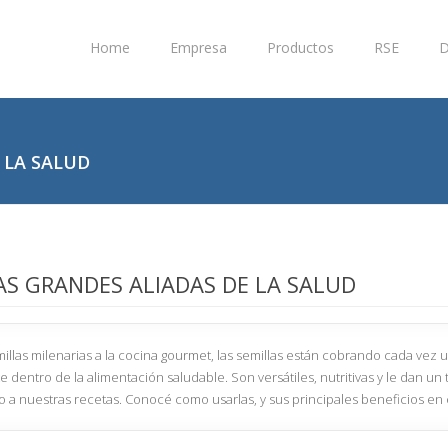
Home
Empresa
Productos
RSE
D
 LA SALUD
AS GRANDES ALIADAS DE LA SALUD
millas milenarias a la cocina gourmet, las semillas están cobrando cada vez
e dentro de la alimentación saludable. Son versátiles, nutritivas y le dan un
do a nuestras recetas. Conocé como usarlas, y sus principales beneficios en 