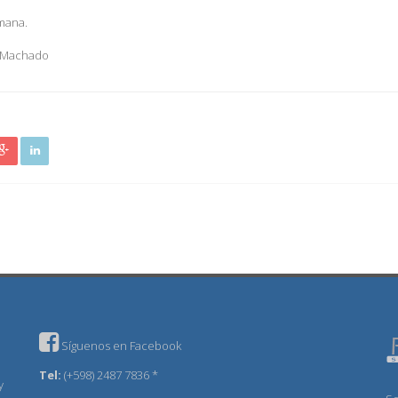
emana.
a Machado
Síguenos en Facebook
Tel:
(+598) 2487 7836 *
y